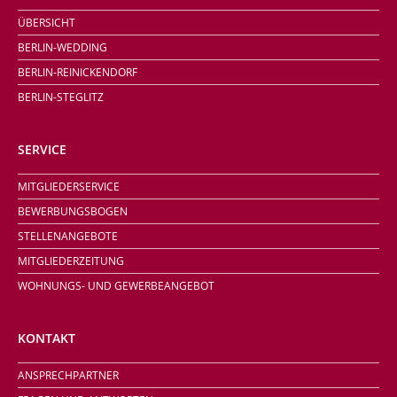
Navigation
ÜBERSICHT
überspringen
BERLIN-WEDDING
BERLIN-REINICKENDORF
BERLIN-STEGLITZ
SERVICE
Navigation
MITGLIEDERSERVICE
überspringen
BEWERBUNGSBOGEN
STELLENANGEBOTE
MITGLIEDERZEITUNG
WOHNUNGS- UND GEWERBEANGEBOT
KONTAKT
Navigation
ANSPRECHPARTNER
überspringen