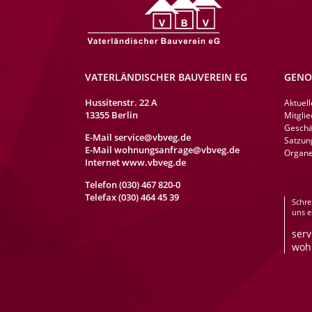
VATERLÄNDISCHER BAUVEREIN EG
GENO
Naviga
Hussitenstr. 22 A
Aktuell
übersp
13355 Berlin
Mitglie
Geschä
E-Mail
service@vbveg.de
Satzun
E-Mail
wohnungsanfrage@vbveg.de
Organ
Internet www.vbveg.de
Telefon (030) 467 820-0
Telefax (030) 464 45 39
Schre
uns e
ser
woh