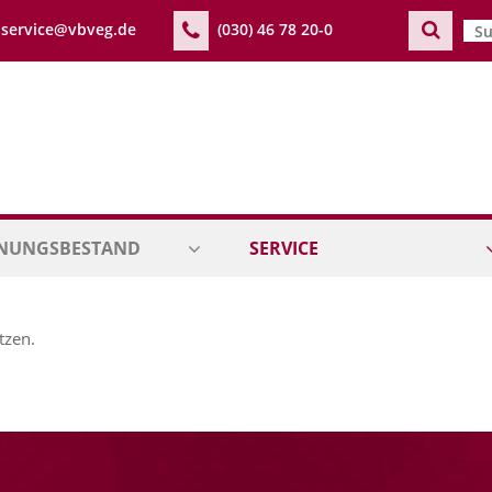
service@vbveg.de
(030) 46 78 20-0
Suc
NUNGSBESTAND
SERVICE
tzen.