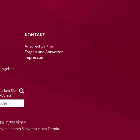
KONTAKT
Navigation
Ansprechpartner
überspringen
Fragen und Antworten
Impressum
angebot
decken Sie
 VBV eG
fnungszeiten
e vereinbaren Sie vorab einen Termin.