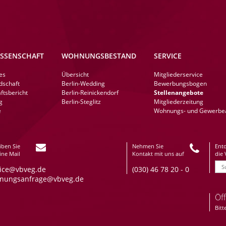
SSENSCHAFT
WOHNUNGSBESTAND
SERVICE
tion
Navigation
Navigation
es
Übersicht
Mitgliederservice
ringen
überspringen
überspringen
dschaft
Berlin-Wedding
Bewerbungsbogen
ftsbericht
Berlin-Reinickendorf
Stellenangebote
g
Berlin-Steglitz
Mitgliederzeitung
e
Wohnungs- und Gewerbe
iben Sie
Nehmen Sie
Ent
ine Mail
Kontakt mit uns auf
die
vice@vbveg.de
(030) 46 78 20 - 0
nungsanfrage@vbveg.de
Öf
Bitt